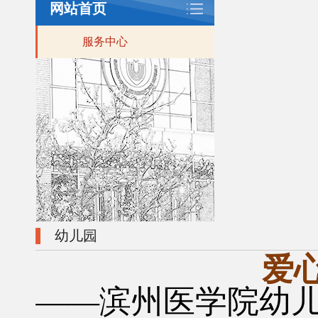
网站首页
服务中心
幼儿园
爱
——
滨州医学院幼